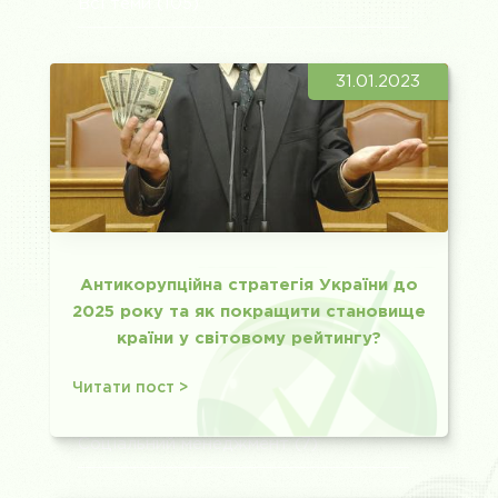
Всі теми
(105)
Інформаційна безпека
(5)
31.01.2023
Екологічний менеджмент
(13)
Менеджмент якості
(4)
Антикорупційна стратегія України до
Охорона праці
(6)
2025 року та як покращити становище
країни у світовому рейтингу?
Сертифікація продукції
(8)
Читати пост >
Соціальний менеджмент
(7)