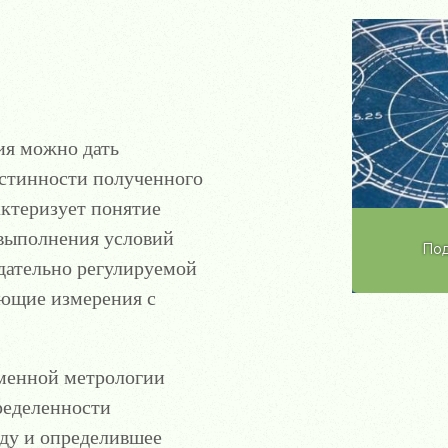
ия можно дать
истинности полученного
актеризует понятие
 выполнения условий
Под
дательно регулируемой
ующие измерения с
менной метрологии
ределенности
оду и определившее