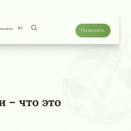
RU
онтакты
Позвонить
 – что это