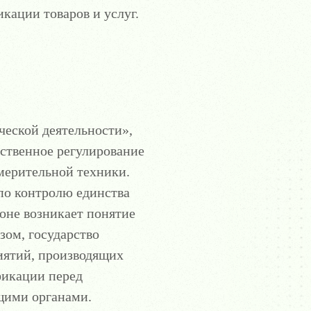
кации товаров и услуг.
ческой деятельности»,
рственное регулирование
мерительной техники.
 по контролю единства
оне возникает понятие
зом, государство
иятий, производящих
фикации перед
щими органами.