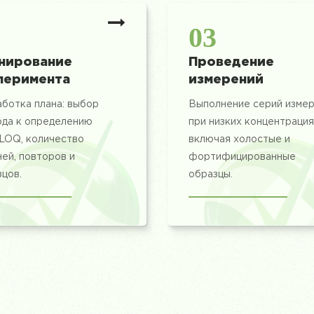
2
03
нирование
Проведение
перимента
измерений
ботка плана: выбор
Выполнение серий изме
ода к определению
при низких концентрация
LOQ, количество
включая холостые и
ей, повторов и
фортифицированные
цов.
образцы.