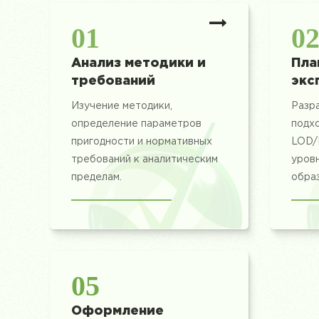
01
0
Анализ методики и
Пла
требований
экс
Изучение методики,
Разра
определение параметров
подх
пригодности и нормативных
LOD/
требований к аналитическим
уровн
пределам.
образ
05
Оформление