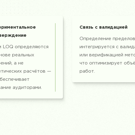
ериментальное
Связь с валидацией
верждение
Определение предело
и LOQ определяются
интегрируется с валид
нове реальных
или верификацией мето
ений, а не
что оптимизирует объ
етических расчётов —
работ.
обеспечивает
ание аудиторами.