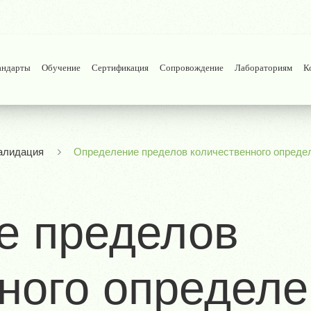
андарты
Обучение
Сертификация
Сопровождение
Лабораториям
К
алидация
Определение пределов количественного определ
е пределов
ного определе