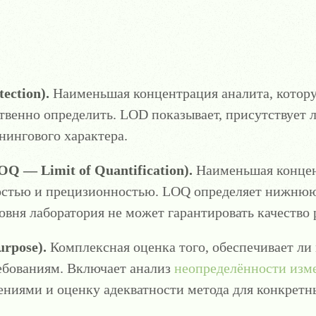
ection).
Наименьшая концентрация аналита, котор
твенно определить. LOD показывает, присутствует ли
нингового характера.
Q — Limit of Quantification).
Наименьшая концен
ностью и прецизионностью. LOQ определяет нижнюю
вня лаборатория не может гарантировать качество р
urpose).
Комплексная оценка того, обеспечивает ли
ебованиям. Включает анализ
неопределённости изм
иями и оценку адекватности метода для конкретны